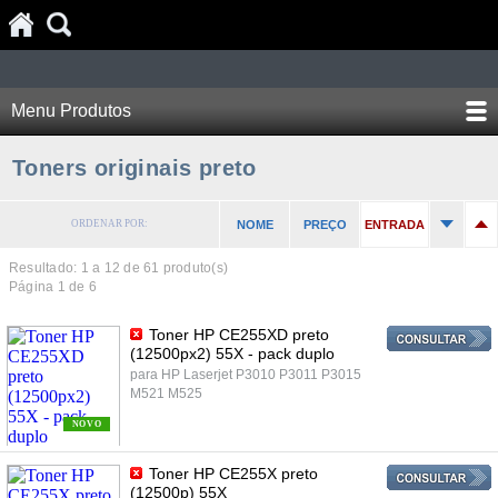
Menu Produtos
Toners originais preto
ORDENAR POR:
NOME
PREÇO
ENTRADA
Resultado: 1 a
12
de 61 produto(s)
Página 1 de 6
Toner HP CE255XD preto
(12500px2) 55X - pack duplo
para HP Laserjet P3010 P3011 P3015
M521 M525
NOVO
Toner HP CE255X preto
(12500p) 55X