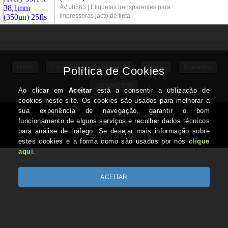
AV J8563 | Etiquetas transparentes para
impressoras jacto de tinta
Home
Condições Gerais de Venda
Marcas
Contactos
CONTACTOS
Todos os valores incluem IVA à taxa em vigor
Copyright © SEEK.pt 2026
Desenvolvido por Optimeios