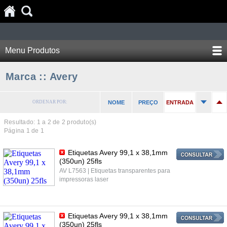
Menu Produtos
Marca :: Avery
ORDENAR POR:
NOME
PREÇO
ENTRADA
Resultado: 1 a
2
de 2 produto(s)
Página 1 de 1
Etiquetas Avery 99,1 x 38,1mm
(350un) 25fls
AV L7563 | Etiquetas transparentes para
impressoras laser
Etiquetas Avery 99,1 x 38,1mm
(350un) 25fls