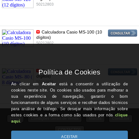
50212803
Calculadora Casio MS-100 (10
dígitos)
50212802
Calculadora Casio MS- 80 ( 8
dígitos)
50212801
Home
Condições Gerais de Venda
Marcas
Contactos
CONTACTOS