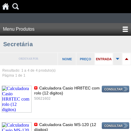
Menu Produtos
Secretária
ORDENAR POR:
NOME
PREÇO
ENTRADA
Resultado: 1 a
4
de 4 produto(s)
Página 1 de 1
Calculadora Casio HR8TEC com
rolo (12 digitos)
50621602
Calculadora Casio MS-120 (12
dígitos)