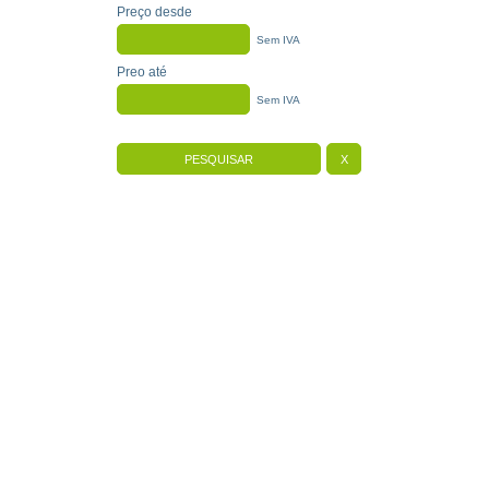
Preço desde
Sem IVA
Preo até
Sem IVA
PESQUISAR
X