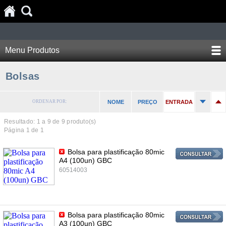
Menu Produtos
Bolsas
ORDENAR POR:
NOME
PREÇO
ENTRADA
Resultado: 1 a
9
de 9 produto(s)
Página 1 de 1
Bolsa para plastificação 80mic
A4 (100un) GBC
60514003
Bolsa para plastificação 80mic
A3 (100un) GBC