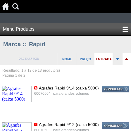
Menu Produtos
Marca :: Rapid
ORDENAR POR:
NOME
PREÇO
ENTRADA
Resultado: 1 a
12
de 13 produto(s)
Página 1 de 2
Agrafes Rapid 9/14 (caixa 5000)
60070504 | para grandes volumes
Agrafes Rapid 9/12 (caixa 5000)
60070503 | para grandes volumes