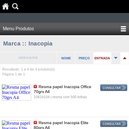
Menu Produtos
Marca :: Inacopia
ORDENAR POR:
NOME
PREÇO
ENTRADA
Resultado: 1 a
4
de 4 produto(s)
Página 1 de 1
Resma papel Inacopia Office
70grs A4
10624104 | resma com 500 folhas
Resma papel Inacopia Elite
80grs A4