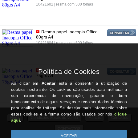
10421602 | resma com 500 folhas
Resma papel Inacopia Office
80grs A4
10421604 | resma com 500 folhas
Resma papel Inacopia Office
75grs A4
10491601 | resma com 500 folhas
Home
Condições Gerais de Venda
Marcas
Contactos
CONTACTOS