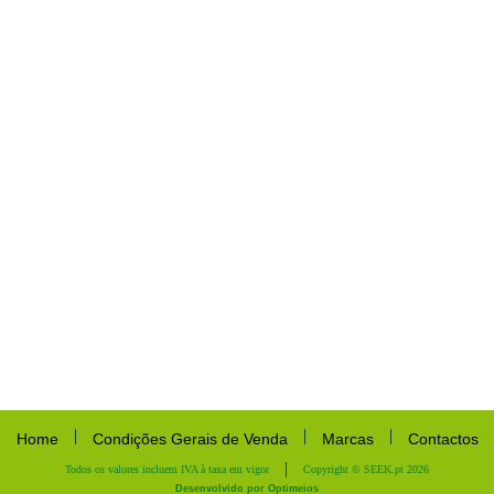
Home
Condições Gerais de Venda
Marcas
Contactos
Todos os valores incluem IVA à taxa em vigor
Copyright © SEEK.pt 2026
Desenvolvido por Optimeios