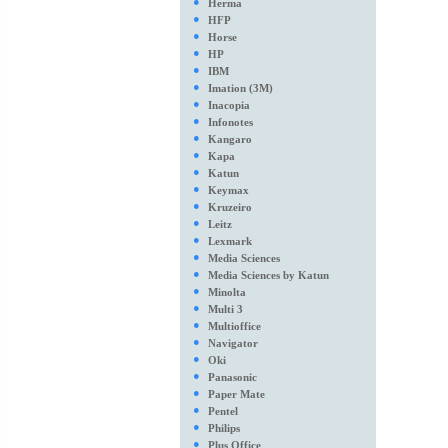
●
Herma
●
HFP
●
Horse
●
HP
●
IBM
●
Imation (3M)
●
Inacopia
●
Infonotes
●
Kangaro
●
Kapa
●
Katun
●
Keymax
●
Kruzeiro
●
Leitz
●
Lexmark
●
Media Sciences
●
Media Sciences by Katun
●
Minolta
●
Multi 3
●
Multioffice
●
Navigator
●
Oki
●
Panasonic
●
Paper Mate
●
Pentel
●
Philips
●
Plus Office