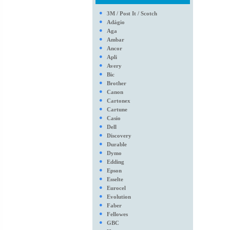
●
3M / Post It / Scotch
●
Adágio
●
Aga
●
Ambar
●
Ancor
●
Apli
●
Avery
●
Bic
●
Brother
●
Canon
●
Cartonex
●
Cartune
●
Casio
●
Dell
●
Discovery
●
Durable
●
Dymo
●
Edding
●
Epson
●
Esselte
●
Eurocel
●
Evolution
●
Faber
●
Fellowes
●
GBC