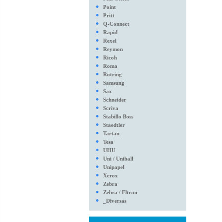
●
Point
●
Pritt
●
Q-Connect
●
Rapid
●
Rexel
●
Reymon
●
Ricoh
●
Roma
●
Rotring
●
Samsung
●
Sax
●
Schneider
●
Scriva
●
Stabillo Boss
●
Staedtler
●
Tartan
●
Tesa
●
UHU
●
Uni / Uniball
●
Unipapel
●
Xerox
●
Zebra
●
Zebra / Eltron
●
_Diversas