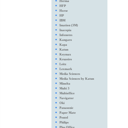
●
Herma
●
HFP
●
Horse
●
HP
●
IBM
●
Imation (3M)
●
Inacopia
●
Infonotes
●
Kangaro
●
Kapa
●
Katun
●
Keymax
●
Kruzeiro
●
Leitz
●
Lexmark
●
Media Sciences
●
Media Sciences by Katun
●
Minolta
●
Multi 3
●
Multioffice
●
Navigator
●
Oki
●
Panasonic
●
Paper Mate
●
Pentel
●
Philips
●
Plus Office