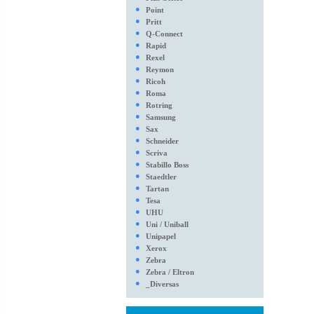
●
Point
●
Pritt
●
Q-Connect
●
Rapid
●
Rexel
●
Reymon
●
Ricoh
●
Roma
●
Rotring
●
Samsung
●
Sax
●
Schneider
●
Scriva
●
Stabillo Boss
●
Staedtler
●
Tartan
●
Tesa
●
UHU
●
Uni / Uniball
●
Unipapel
●
Xerox
●
Zebra
●
Zebra / Eltron
●
_Diversas