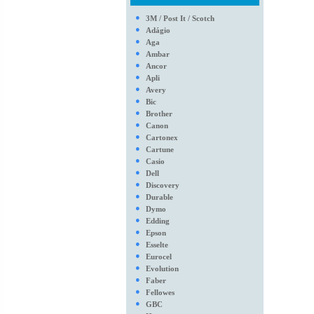
●
3M / Post It / Scotch
●
Adágio
●
Aga
●
Ambar
●
Ancor
●
Apli
●
Avery
●
Bic
●
Brother
●
Canon
●
Cartonex
●
Cartune
●
Casio
●
Dell
●
Discovery
●
Durable
●
Dymo
●
Edding
●
Epson
●
Esselte
●
Eurocel
●
Evolution
●
Faber
●
Fellowes
●
GBC