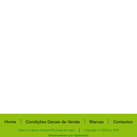
Home
Condições Gerais de Venda
Marcas
Contactos
Todos os valores incluem IVA à taxa em vigor
Copyright © SEEK.pt 2026
Desenvolvido por Optimeios