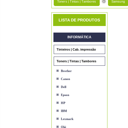
Toners | Tintas | Tambores
Samsung
LISTA DE PRODUTOS
INFORMÁTICA
Tinteiros | Cab. impressão
Toners | Tintas | Tambores
Brother
Canon
Dell
Epson
HP
IBM
Lexmark
Oki