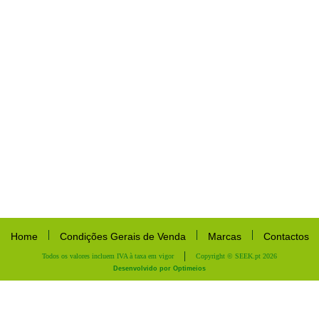
Home
Condições Gerais de Venda
Marcas
Contactos
Todos os valores incluem IVA à taxa em vigor
Copyright © SEEK.pt 2026
Desenvolvido por Optimeios