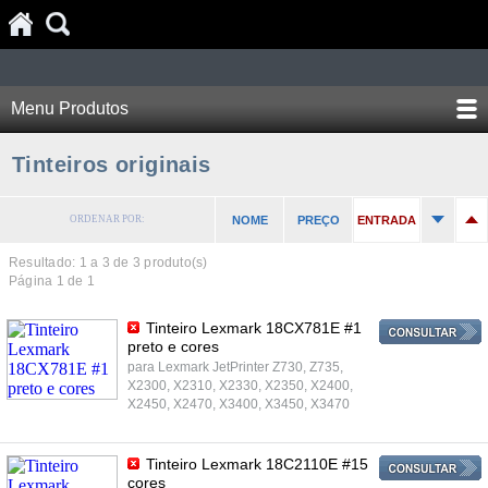
Menu Produtos
Tinteiros originais
ORDENAR POR:
NOME
PREÇO
ENTRADA
Resultado: 1 a
3
de 3 produto(s)
Página 1 de 1
Tinteiro Lexmark 18CX781E #1
preto e cores
para Lexmark JetPrinter Z730, Z735,
X2300, X2310, X2330, X2350, X2400,
X2450, X2470, X3400, X3450, X3470
Tinteiro Lexmark 18C2110E #15
cores