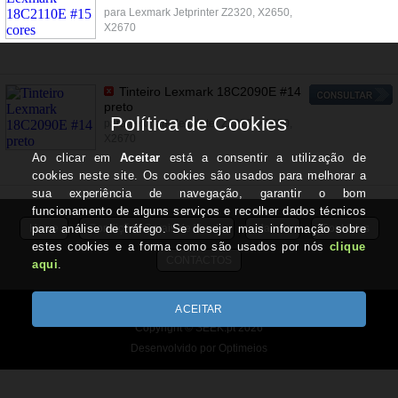
para Lexmark Jetprinter Z2320, X2650,
X2670
Tinteiro Lexmark 18C2090E #14
preto
para Lexmark Jetprinter Z2320, X2650,
X2670
Home
Condições Gerais de Venda
Marcas
Contactos
CONTACTOS
Todos os valores incluem IVA à taxa em vigor
Copyright © SEEK.pt 2026
Desenvolvido por Optimeios