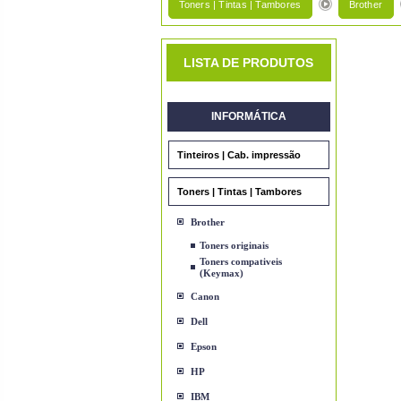
Toners | Tintas | Tambores
Brother
LISTA DE PRODUTOS
INFORMÁTICA
Tinteiros | Cab. impressão
Toners | Tintas | Tambores
Brother
Toners originais
Toners compativeis
(Keymax)
Canon
Dell
Epson
HP
IBM