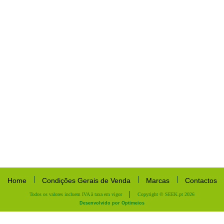
Home
Condições Gerais de Venda
Marcas
Contactos
Todos os valores incluem IVA à taxa em vigor
Copyright © SEEK.pt 2026
Desenvolvido por Optimeios