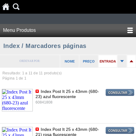
Menu Produtos
Index / Marcadores páginas
ORDENAR POR:
NOME
PREÇO
ENTRADA
Resultado: 1 a
11
de 11 produto(s)
Página 1 de 1
Index Post It 25 x 43mm (680-
23) azul fluorescente
60841808
Index Post It 25 x 43mm (680-
21) rosa fluorescente