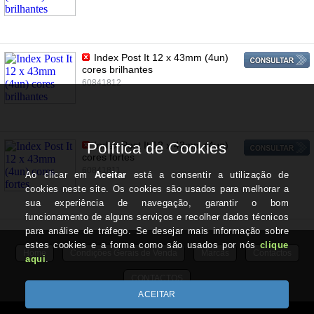
Index Post It 12 x 43mm (4un)
cores brilhantes
60841812
Index Post It 12 x 43mm (4un)
cores fortes
60841811
Home
Condições Gerais de Venda
Marcas
Contactos
CONTACTOS