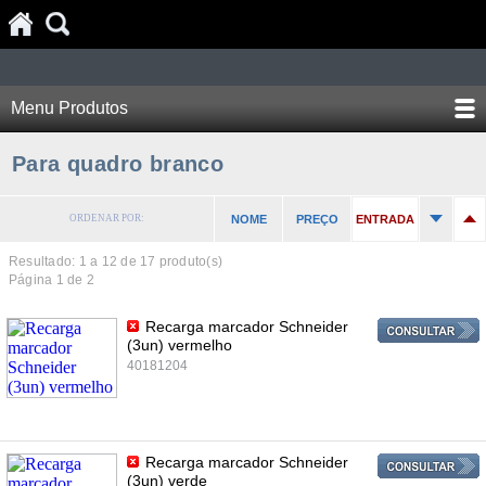
Menu Produtos
Para quadro branco
ORDENAR POR:
NOME
PREÇO
ENTRADA
Resultado: 1 a
12
de 17 produto(s)
Página 1 de 2
Recarga marcador Schneider
(3un) vermelho
40181204
Recarga marcador Schneider
(3un) verde