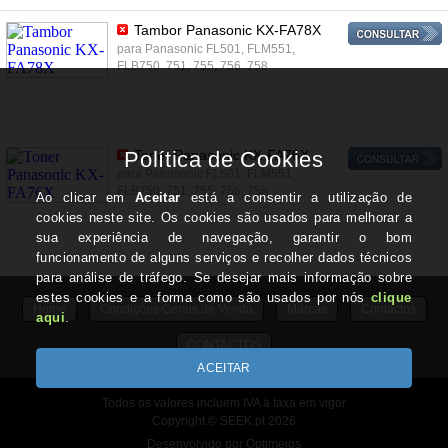
Tambor Panasonic KX-FA78X
para Panasonic FL501, FLM551,
FLB750, 751, 755, 756, 758
Toner Panasonic KX-FA76X
para Panasonic FL501, FLM551,
FLB750, 751, 755, 756, 758
Home
Condições Gerais de Venda
Marcas
Contactos
CONTACTOS
Todos os valores incluem IVA à taxa em vigor
Copyright © SEEK.pt 2026
Desenvolvido por Optimeios