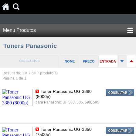
Menu Produtos
Toners Panasonic
ORDENAR POR:
NOME
PREÇO
ENTRADA
Resultado: 1 a
7
de 7 produto(s)
Página 1 de 1
Toner Panasonic UG-3380
(8000p)
para Panasonic UF 580, 585, 590, 595
Toner Panasonic UG-3350
(7500p)