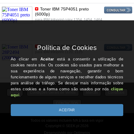
Toner IBM 75P4051 preto
(6000p)
para IBM Infoprint color 1354, 1454, 1464
Toner IBM 28P2494 (20000p)
para IBM Infoprint 1120, 1125
Home
Condições Gerais de Venda
Marcas
Contactos
CONTACTOS
Todos os valores incluem IVA à taxa em vigor
Copyright © SEEK.pt 2026
Desenvolvido por Optimeios