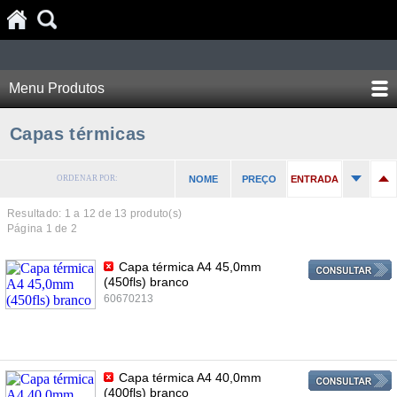
Menu Produtos
Capas térmicas
ORDENAR POR:
NOME
PREÇO
ENTRADA
Resultado: 1 a
12
de 13 produto(s)
Página 1 de 2
Capa térmica A4 45,0mm
(450fls) branco
60670213
Capa térmica A4 40,0mm
(400fls) branco