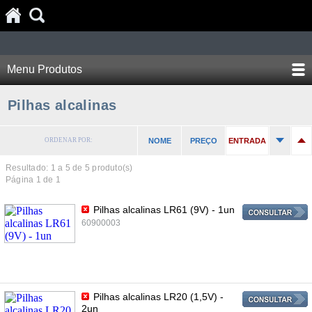
Menu Produtos
Pilhas alcalinas
ORDENAR POR:
NOME
PREÇO
ENTRADA
Resultado: 1 a
5
de 5 produto(s)
Página 1 de 1
Pilhas alcalinas LR61 (9V) - 1un
60900003
Pilhas alcalinas LR20 (1,5V) -
2un