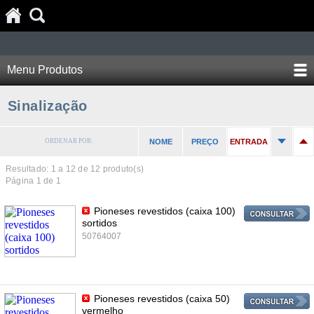
Menu Produtos
Sinalização
ORDENAR POR:
NOME
PREÇO
ENTRADA
Resultado: 1 a
12
de 12 produto(s)
Página 1 de 1
Pioneses revestidos (caixa 100)
sortidos
50764007
Pioneses revestidos (caixa 50)
vermelho